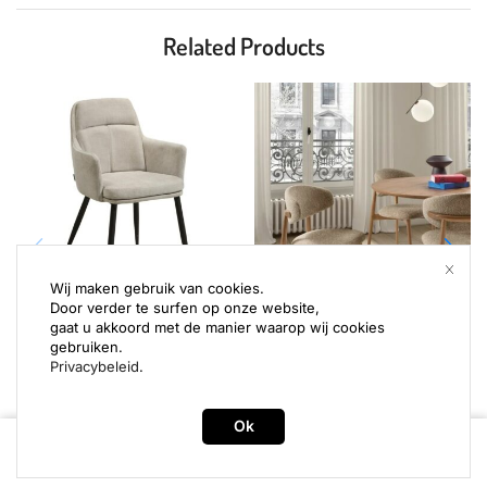
Related Products
Wij maken gebruik van cookies.
Door verder te surfen op onze website,
stoelen
stoelen
gaat u akkoord met de manier waarop wij cookies
gebruiken.
Stoel Donna Toffee
Stoel Lizzy
Privacybeleid
.
Ok
Website geleverd door
framingdesk
uit Sint-Andries (Brugge)