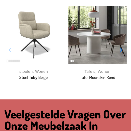
stoelen
,
Wonen
Tafels
,
Wonen
Stoel Toby Beige
Tafel Moonskin Rond
Veelgestelde Vragen Over
Onze Meubelzaak In