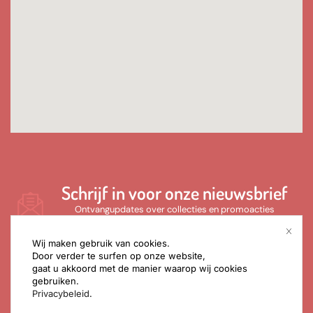
Schrijf in voor onze nieuwsbrief
Ontvangupdates over collecties en promoacties
Wij maken gebruik van cookies.
Door verder te surfen op onze website,
gaat u akkoord met de manier waarop wij cookies
gebruiken.
Privacybeleid
.
SCHRIJF IN