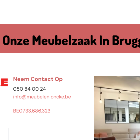
 Onze Meubelzaak In Brug
Neem Contact Op
050 84 00 24
info@meubelenloncke.be
BE0733.686.323