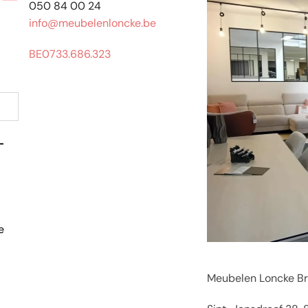
050 84 00 24
info@meubelenloncke.be
BE0733.686.323
-
e
Meubelen Loncke B