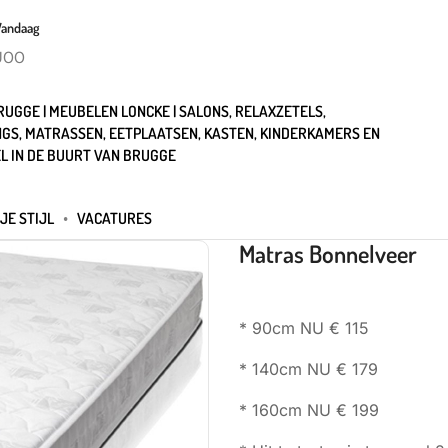
Vandaag
U00
UGGE | MEUBELEN LONCKE | SALONS, RELAXZETELS,
GS, MATRASSEN, EETPLAATSEN, KASTEN, KINDERKAMERS EN
L IN DE BUURT VAN BRUGGE
JE STIJL
VACATURES
Matras Bonnelveer
* 90cm NU € 115
* 140cm NU € 179
* 160cm NU € 199