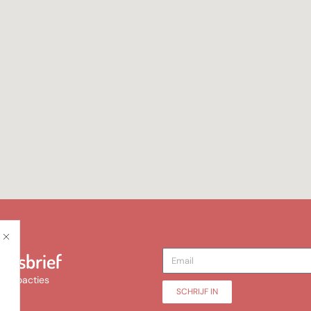
euwsbrief
promoacties
SCHRIJF IN