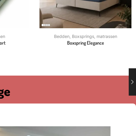
sen
Bedden
,
Boxsprings
,
matrassen
ort
Boxspring Elegance
ge