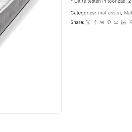
* Uit te testen in toonzaal 
Categories:
matrassen
,
Mat
Share:
BESCHRIJVING