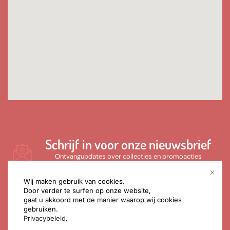
Schrijf in voor onze nieuwsbrief
Ontvangupdates over collecties en promoacties
Wij maken gebruik van cookies.
Door verder te surfen op onze website,
gaat u akkoord met de manier waarop wij cookies
gebruiken.
Privacybeleid
.
SCHRIJF IN