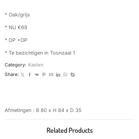
* Oak/grijs
* NU €69
* OP =OP
* Te bezichtigen in Toonzaal 1
Category:
Kasten
Share:
BESCHRIJVING
Afmetingen : B 80 x H 84 x D 35
Related Products