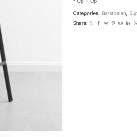
* Op = Op
Categories:
Barstoelen
,
Su
Share: