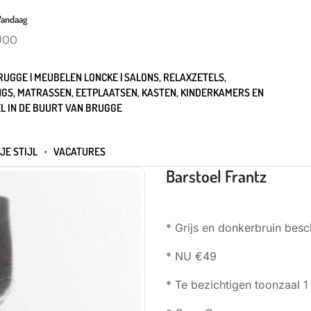
Vandaag
U00
UGGE | MEUBELEN LONCKE | SALONS, RELAXZETELS,
GS, MATRASSEN, EETPLAATSEN, KASTEN, KINDERKAMERS EN
L IN DE BUURT VAN BRUGGE
JE STIJL
VACATURES
Barstoel Frantz
* Grijs en donkerbruin besc
* NU €49
* Te bezichtigen toonzaal 1