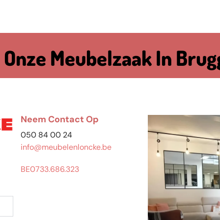
 Onze Meubelzaak In Brug
Neem Contact Op
050 84 00 24
info@meubelenloncke.be
BE0733.686.323