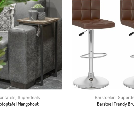
ontafels
,
Superdeals
Barstoelen
,
Superde
ptoptafel Mangohout
Barstoel Trendy Bru