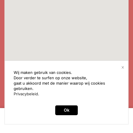
Wij maken gebruik van cookies.
Door verder te surfen op onze website,
gaat u akkoord met de manier waarop wij cookies
Schrijf in voor onze nieuwsbrief
gebruiken.
Privacybeleid
.
Ontvangupdates over collecties en promoacties
Ok
SCHRIJF IN